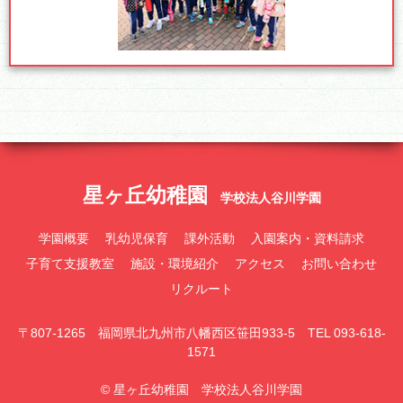
星ヶ丘幼稚園
学校法人谷川学園
学園概要
乳幼児保育
課外活動
入園案内・資料請求
子育て支援教室
施設・環境紹介
アクセス
お問い合わせ
リクルート
〒807-1265 福岡県北九州市八幡西区笹田933-5 TEL 093-618-
1571
© 星ヶ丘幼稚園 学校法人谷川学園