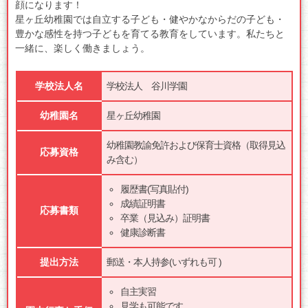
顔になります！
星ヶ丘幼稚園では自立する子ども・健やかなからだの子ども・
豊かな感性を持つ子どもを育てる教育をしています。私たちと
一緒に、楽しく働きましょう。
学校法人名
学校法人 谷川学園
幼稚園名
星ヶ丘幼稚園
幼稚園教諭免許および保育士資格（取得見込
応募資格
み含む）
履歴書(写真貼付)
成績証明書
応募書類
卒業（見込み）証明書
健康診断書
提出方法
郵送・本人持参(いずれも可 )
自主実習
見学も可能です。