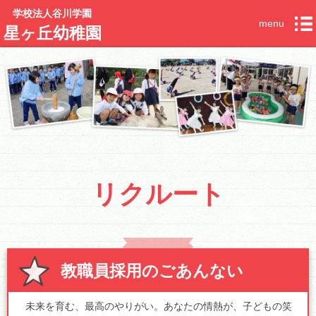
学校法人谷川学園
menu
星ヶ丘幼稚園
リクルート
教職員採用のごあんない
未来を育む、最高のやりがい。あなたの情熱が、子どもの笑